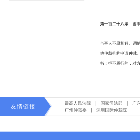
第一百二十八条
当事
当事人不愿和解、调
他仲裁机构申请仲裁
书；拒不履行的，对
1
最高人民法院
国家司法部
广
友情链接
广州仲裁委
深圳国际仲裁院